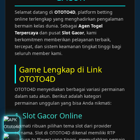
Selamat datang di
OTOTO4D
, platform betting
online terlengkap yang menghadirkan pengalaman
bermain kelas dunia. Sebagai
Agen Togel
Terpercaya
dan pusat
Slot Gacor
, kami
berkomitmen memberikan pelayanan terbaik,
tercepat, dan sistem keamanan tingkat tinggi bagi
seluruh member kami.
Game Lengkap di Link
OTOTO4D
OTOTO4D menyediakan berbagai variasi permainan
dalam satu akun. Berikut adalah kategori
permainan unggulan yang bisa Anda nikmati:
1. Slot Gacor Online
Nikmati ribuan pilihan tema slot dari provider
ternama. Slot di OTOTO4D dikenal memiliki RTP
(Return to Player) yang tinggi, memudahkan pemain