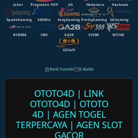
Joker
Pragmatic POP
Jili
Habanero
Hacksaw
SpadeGaming
568Win
SexyGaming
PrettyGaming
SAGaming
RCB988
SBO
GA28
SV388
WS168
GGSoft
Bank Transfer
E-Wallet
OTOTO4D | LINK
OTOTO4D | OTOTO
4D | AGEN TOGEL
TERPERCAYA | AGEN SLOT
GACOR